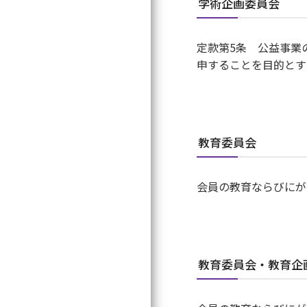
学術企画委員会
寄附のお願い
専門医関連Q&A
情報公開
定款第5条 公益事業
申することを目的とす
学会公式キャラク
マークについて
事務局
教育委員会
リンク集
会員の教育ならびにが
教育委員会・教育企