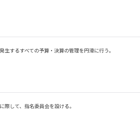
請について
続について
規・
発生するすべての予算・決算の管理を円滑に行う。
定）
各種名簿
イン
に際して、指名委員会を設ける。
験
ついて