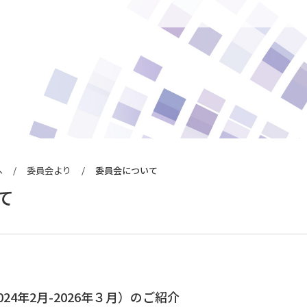
へ
委員会より
委員会について
るお知らせ
ン
て
らせ
請について
続について
ナル
24年2月-2026年３月）のご紹介