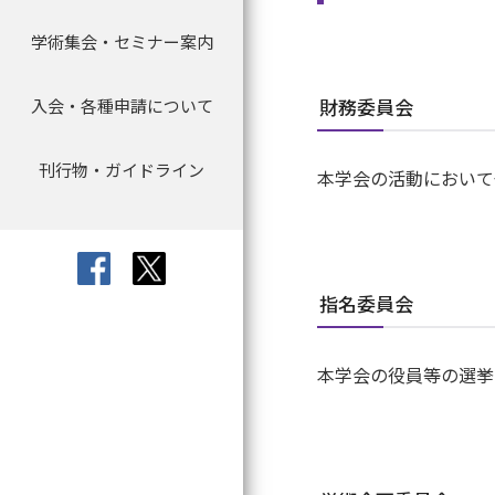
学術集会・セミナー案内
学術集会
取材について
寄附のお願い
委員会より
会員名簿
指導医資格認定申
会員データ
キャリアパス
財務委員会
入会・各種申請について
入会・各種申請について
教育セミナー（e-learning）
寄附について
定款・規程
指導医資格更新手
アワード
刊行物・ガイドライン
退会・休会について
セミナー等
刊行物等の転載許諾申請
宣言・見解
認定研修施設の新
理事長レター
本学会の活動において
更新申請について
利益相反
文献紹介（会員限
日本臨床腫瘍学会 
指名委員会
個人情報保護方針
専門医像について
刊行物・ガイドラ
本学会の役員等の選挙
専門医資格認定試
症例実績報告書に
会員手続について
研修カリキュラム