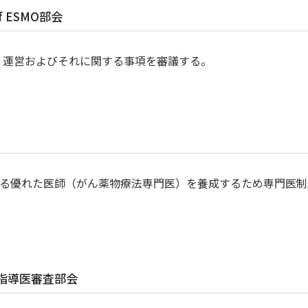
f ESMO部会
Oの企画、運営およびそれに関する事項を審議する。
る優れた医師（がん薬物療法専門医）を養成するため専門医制
力してください
指導医審査部会