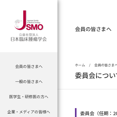
会員の皆さまへ
ホーム
会員の皆さま
会員の皆さまへ
会員の皆さまへ
理事長挨拶
専門医制度に関す
マイページログイ
委員会について
委員会につい
一般の皆さまへ
がん薬物専門医について
学会について
理念
新専門医制度
会員限定情報
委員会からのお知
医学生・研修医の方へ
医学生・研修医のための
専門医名簿
認定制度
沿革
専門医資格認定申
抄録検索
腫瘍内科セミナー
企業・メディアの皆様へ
プレスリリース
一般の方向け 医療情報
会員の方へ
組織
専門医資格更新手
オンラインジャー
委員会（任期：20
セミナー等案内