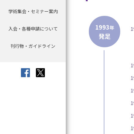
学術集会・セミナー案内
学術集会
取材について
寄附のお願い
委員会より
会員名簿
指導医資格認定申
会員データ
キャリアパス
1993
年
入会・各種申請について
入会・各種申請について
教育セミナー（e-learning）
寄附について
定款・規程
指導医資格更新手
アワード
発足
刊行物・ガイドライン
退会・休会について
セミナー等
刊行物等の転載許諾申請
宣言・見解
認定研修施設の新
理事長レター
更新申請について
利益相反
文献紹介（会員限
日本臨床腫瘍学会 
個人情報保護方針
専門医像について
刊行物・ガイドラ
専門医資格認定試
症例実績報告書に
1
会員手続について
研修カリキュラム