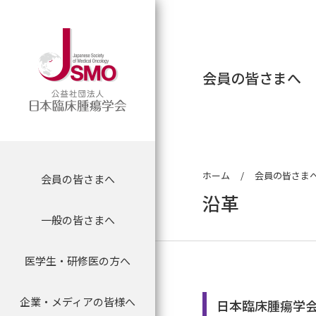
会員の皆さまへ
ホーム
会員の皆さま
会員の皆さまへ
会員の皆さまへ
理事長挨拶
専門医制度に関す
マイページログイ
委員会について
沿革
一般の皆さまへ
がん薬物専門医について
学会について
理念
新専門医制度
会員限定情報
委員会からのお知
医学生・研修医の方へ
医学生・研修医のための
専門医名簿
認定制度
沿革
専門医資格認定申
抄録検索
腫瘍内科セミナー
企業・メディアの皆様へ
プレスリリース
一般の方向け 医療情報
会員の方へ
組織
専門医資格更新手
オンラインジャー
日本臨床腫瘍学
セミナー等案内