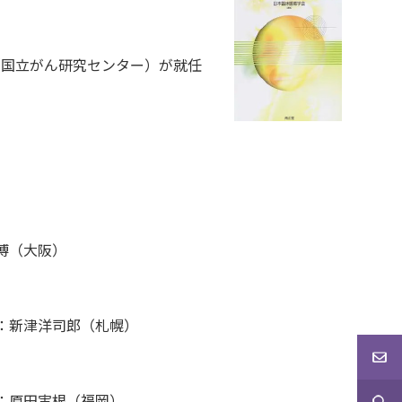
（国立がん研究センター）が就任
博（大阪）
：新津洋司郎（札幌）
：原田実根（福岡）