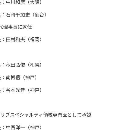
長：中川和彦（大阪）
長：石岡千加史（仙台）
代理事長に就任
長：田村和夫（福岡）
長：秋田弘俊（札幌）
長：南博信（神戸）
長：谷本光音（神戸）
のサブスペシャルティ領域専門医として承認
長：中西洋一（神戸）