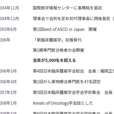
2004年11月
国際医学情報センターに事務局を委託
2004年12月
理事会で会則を定め初代理事長に西條長宏
2005年6月
第1回best of ASCO in Japan 開催
006年
「新臨床腫瘍学」初版発刊
第1期専門医合格者の会開催
会員が5,000名を超える
2006年3月
第4回日本臨床腫瘍学会総会 会長：福岡正
2006年4月
第1回がん薬物療法専門医を47名認定
2007年3月
第5回日本臨床腫瘍学会学会学術集会 会長
力してください
2008年1月
Annals of Oncology学会誌とした
2008年3月
第6回日本臨床腫瘍学会学会学術集会 会長