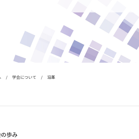
へ
学会について
沿革
るお知らせ
ン
らせ
請について
続について
ナル
会の歩み