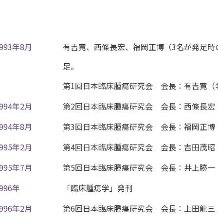
請について
1993年8月
有吉寛、西條長宏、福岡正博（3名が発足時
続について
足。
規・
第1回日本臨床腫瘍研究会 会長：有吉寛（
1994年2月
第2回日本臨床腫瘍研究会 会長：西條長宏
定）
各種名簿
1994年8月
第3回日本臨床腫瘍研究会 会長：福岡正博
1995年2月
第4回日本臨床腫瘍研究会 会長：吉田茂昭
イン
1995年7月
第5回日本臨床腫瘍研究会 会長：井上勝一
験
ついて
996年
「臨床腫瘍学」発刊
1996年2月
第6回日本臨床腫瘍研究会 会長：上田龍三