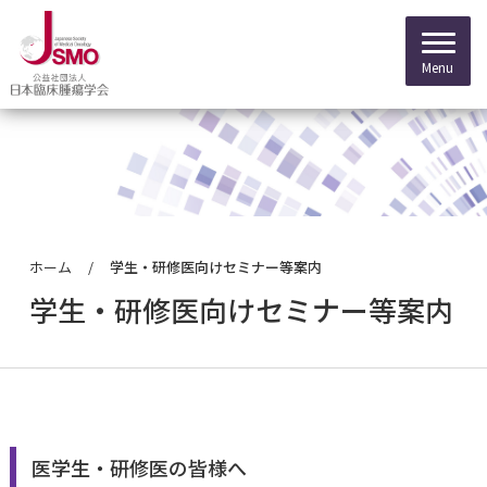
ホーム
学生・研修医向けセミナー等案内
会員の皆さまへ
理事長挨拶
専門医制度に関す
マイページログイ
委員会について
学生・研修医向けセミナー等案内
がん薬物専門医について
学会について
理念
新専門医制度
会員限定情報
委員会からのお知
医学生・研修医のための
専門医名簿
認定制度
沿革
専門医資格認定申
抄録検索
腫瘍内科セミナー
医学生・研修医の皆様へ
プレスリリース
一般の方向け 医療情報
会員の方へ
組織
専門医資格更新手
オンラインジャー
セミナー等案内