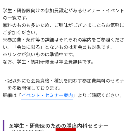
学生・研修医向けの参加費設定があるセミナー・イベント
学術集会
取材について
寄附のお願い
委員会より
会員名簿
指導医資格認定申
会員データ
キャリアパス
の一覧です。
無料のものも多いため、ご興味がございましたらお気軽に
入会・各種申請について
教育セミナー（e-learning）
寄附について
定款・規程
指導医資格更新手
アワード
ご参加ください。
※参加費・条件等の詳細はそれぞれの案内をご参照くださ
退会・休会について
セミナー等
刊行物等の転載許諾申請
い。「会員に限る」とないものは非会員も対象です。
宣言・見解
認定研修施設の新
理事長レター
更新申請について
※リンクが無いものは準備中です。
なお、学生・初期研修医は年会費無料です。
利益相反
文献紹介（会員限
日本臨床腫瘍学会 
下記以外にも会員資格・種別を問わず参加費無料のセミナ
個人情報保護方針
専門医像について
ーを多数開催しております。
詳細は「
イベント・セミナー案内
」よりご確認ください。
刊行物・ガイドラ
専門医資格認定試
症例実績報告書に
会員手続について
医学生・研修医のための腫瘍内科セミナー
研修カリキュラム