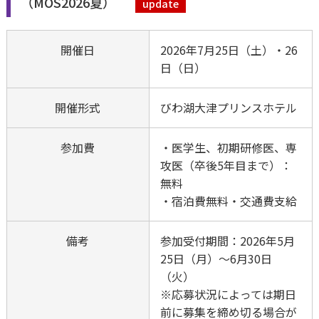
（MOS2026夏）
update
寄附のお願い
専門医関連Q&A
情報公開
開催日
2026年7月25日（土）・26
日（日）
学会公式キャラク
マークについて
開催形式
びわ湖大津プリンスホテル
事務局
参加費
・医学生、初期研修医、専
攻医（卒後5年目まで）：
無料
リンク集
・宿泊費無料・交通費支給
備考
参加受付期間：2026年5月
25日（月）～6月30日
（火）
※応募状況によっては期日
前に募集を締め切る場合が