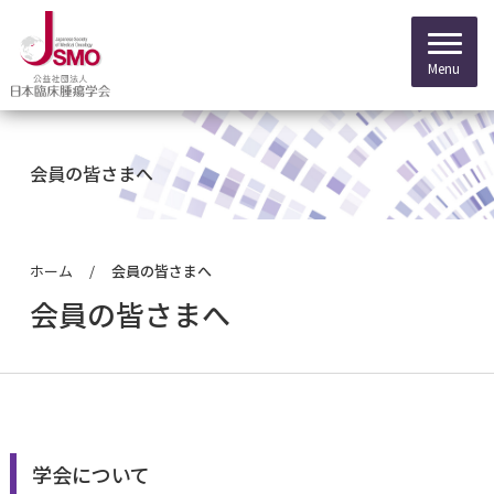
会員の皆さまへ
ホーム
会員の皆さまへ
会員の皆さまへ
理事長挨拶
専門医制度に関す
マイページログイ
委員会について
会員の皆さまへ
がん薬物専門医について
学会について
理念
新専門医制度
会員限定情報
委員会からのお知
医学生・研修医のための
専門医名簿
認定制度
沿革
専門医資格認定申
抄録検索
腫瘍内科セミナー
学会について
プレスリリース
一般の方向け 医療情報
会員の方へ
組織
専門医資格更新手
オンラインジャー
セミナー等案内