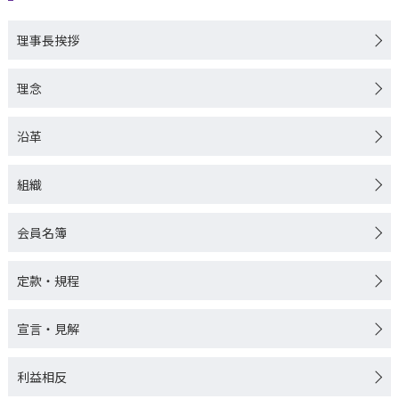
学術集会
取材について
寄附のお願い
委員会より
会員名簿
指導医資格認定申
会員データ
理事長挨拶
キャリアパス
入会・各種申請について
教育セミナー（e-learning）
寄附について
理念
定款・規程
指導医資格更新手
アワード
沿革
退会・休会について
セミナー等
刊行物等の転載許諾申請
宣言・見解
認定研修施設の新
理事長レター
更新申請について
組織
利益相反
文献紹介（会員限
日本臨床腫瘍学会 
会員名簿
個人情報保護方針
専門医像について
定款・規程
刊行物・ガイドラ
専門医資格認定試
宣言・見解
症例実績報告書に
会員手続について
利益相反
研修カリキュラム