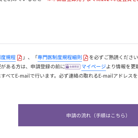
ター・
制度規程
」、「
専門医制度規程細則
を必ずご熟読くださ
更がある方は、申請登録の前に
マイページ
より情報を更
力してください
すべてE-mailで行います。必ず連絡の取れるE-mailアドレ
申請の流れ（手順はこちら）