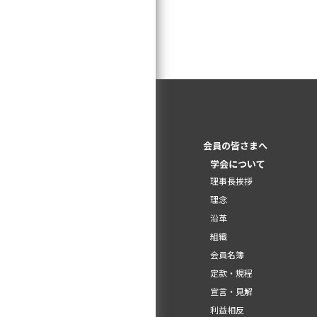
会員の皆さまへ
学会について
理事長挨拶
理念
沿革
組織
会員名簿
定款・規程
宣言・見解
利益相反