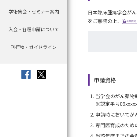
学術集会・セミナー案内
学術集会
取材について
日本臨床腫瘍学会がん
寄附のお願い
委員会より
会員名簿
指導医資格認定申
会員データ
キャリアパス
をご熟読の上、
入会・各種申請について
入会・各種申請について
教育セミナー（e-learning）
寄附について
定款・規程
指導医資格更新手
アワード
刊行物・ガイドライン
退会・休会について
セミナー等
刊行物等の転載許諾申請
宣言・見解
認定研修施設の新
理事長レター
更新申請について
利益相反
文献紹介（会員限
日本臨床腫瘍学会 
申請資格
個人情報保護方針
専門医像について
当学会のがん薬物
刊行物・ガイドラ
※認定番号09xxxx
専門医資格認定試
症例実績報告書に
申請時においてが
会員手続について
専門医育成のため
研修カリキュラム
当該年度までの会