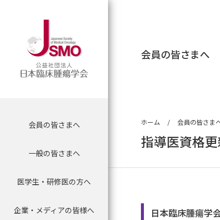
会員の皆さまへ
ホーム
会員の皆さま
会員の皆さまへ
会員の皆さまへ
理事長挨拶
専門医制度に関す
マイページログイ
委員会について
指導医資格更
一般の皆さまへ
がん薬物専門医について
学会について
理念
新専門医制度
会員限定情報
委員会からのお知
医学生・研修医の方へ
医学生・研修医のための
専門医名簿
認定制度
沿革
専門医資格認定申
抄録検索
腫瘍内科セミナー
企業・メディアの皆様へ
プレスリリース
一般の方向け 医療情報
会員の方へ
組織
専門医資格更新手
オンラインジャー
日本臨床腫瘍学会
セミナー等案内