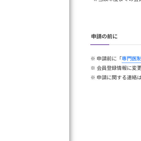
寄附のお願い
専門医関連Q&A
情報公開
申請の前に
学会公式キャラク
マークについて
申請前に「
専門医
事務局
Search
会員登録情報に変
探したいワードを入
申請に関する連絡は
リンク集