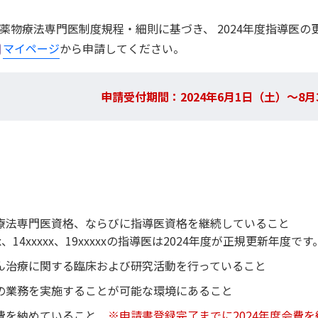
薬物療法専門医制度規程・細則に基づき、 2024年度指導医
請について
マイページ
から申請してください。
続について
申請受付期間：2024年6月1日（土）～8月
規・
定）
各種名簿
療法専門医資格、ならびに指導医資格を継続していること
イン
x、14xxxxx、19xxxxxの指導医は2024年度が正規更新年度です
験
ついて
ん治療に関する臨床および研究活動を行っていること
の業務を実施することが可能な環境にあること
費を納めていること
※申請書登録完了までに2024年度会費