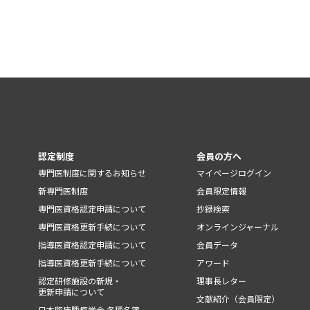
認定制度
会員の方へ
専門医制度に関するお知らせ
マイページログイン
新専門医制度
会員限定情報
専門医資格認定申請について
抄録検索
専門医資格更新手続について
オンラインジャーナル
指導医資格認定申請について
会員データ
指導医資格更新手続について
アワード
認定研修施設の新規・
理事長レター
更新申請について
文献紹介（会員限定）
日本臨床腫瘍学会 各種名簿