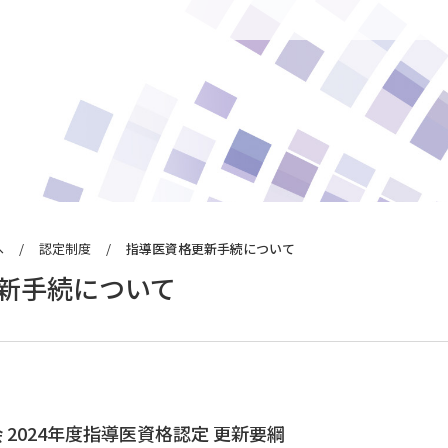
へ
認定制度
指導医資格更新手続について
るお知らせ
ン
新手続について
らせ
請について
続について
ナル
 2024年度指導医資格認定 更新要綱