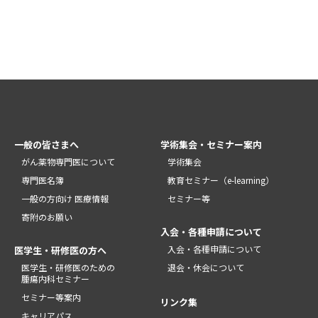
一般の皆さまへ
学術集会・セミナー案内
がん薬物専門医について
学術集会
専門医名簿
教育セミナー（e-learning）
一般の方向け 医療情報
セミナー等
寄附のお願い
入会・各種申請について
入会・各種申請について
医学生・研修医の方へ
医学生・研修医のための
退会・休会について
腫瘍内科セミナー
セミナー等案内
リンク集
キャリアパス