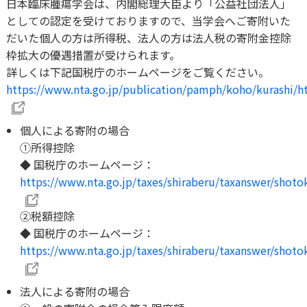
日本臨床腫瘍学会は、内閣総理大臣より「公益社団法人」
としての認定を受けておりますので、当学会へご寄附いた
だいた個人の方は所得税、法人の方は法人税の寄附金控除
枠拡大の優遇措置が受けられます。
詳しくは下記国税庁のホームページをご覧ください。
https://www.nta.go.jp/publication/pamph/koho/kurashi/
個人による寄附の場合
①所得控除
◆ 国税庁のホームページ：
https://www.nta.go.jp/taxes/shiraberu/taxanswer/shot
②税額控除
Search
◆ 国税庁のホームページ：
探したいワードを入力して
https://www.nta.go.jp/taxes/shiraberu/taxanswer/shot
ください
法人による寄附の場合