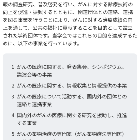
報の調査研究、普及啓発を行い、がんに対する診療技術の
向上を促進・振興するとともに、関連団体との連絡、連携
学術集会
取材について
寄附のお願い
委員会より
会員名簿
指導医資格認定申
会員データ
キャリアパス
を図る事業を行うことにより、がんに対する治療成績の向
上を通して、公共の福祉に貢献することを目的として設立
入会・各種申請について
教育セミナー（e-learning）
寄附について
定款・規程
指導医資格更新手
アワード
された学術団体です。当学会ではこれらの目的を達成するた
めに、以下の事業を行っています。
退会・休会について
セミナー等
刊行物等の転載許諾申請
宣言・見解
認定研修施設の新
理事長レター
更新申請について
がんの医療に関する、発表集会、シンポジウム、
利益相反
文献紹介（会員限
講演会等の事業
日本臨床腫瘍学会 
がんの医療に関する、情報収集と情報提供の事業
個人情報保護方針
専門医像について
がんの医療について活動する、国内外の団体との
連絡と連携事業
刊行物・ガイドラ
専門医資格認定試
国内外のがんの医療に関する研究を援助し、推進
症例実績報告書に
する事業
会員手続について
がんの薬物治療の専門家（がん薬物療法専門医）
研修カリキュラム