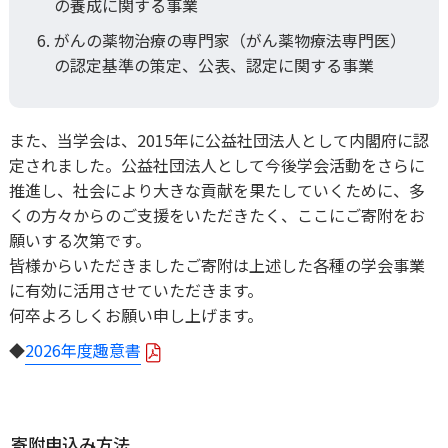
の養成に関する事業
寄附のお願い
がんの薬物治療の専門家（がん薬物療法専門医）
専門医関連Q&A
の認定基準の策定、公表、認定に関する事業
情報公開
学会公式キャラク
また、当学会は、2015年に公益社団法人として内閣府に認
マークについて
定されました。公益社団法人として今後学会活動をさらに
推進し、社会により大きな貢献を果たしていくために、多
事務局
くの方々からのご支援をいただきたく、ここにご寄附をお
願いする次第です。
リンク集
皆様からいただきましたご寄附は上述した各種の学会事業
に有効に活用させていただきます。
何卒よろしくお願い申し上げます。
◆
2026年度趣意書
寄附申込み方法