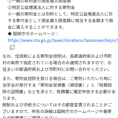
①一般の寄附金の損金算入限度額
②特定公益増進法人に対する寄附金
※一般の寄附金とは別枠として、特定公益増進法人に対
する寄付金として損金算入限度額に相当する金額まで損
金に算入することができます。
◆ 国税庁のホームページ：
https://www.nta.go.jp/taxes/shiraberu/taxanswer/hojin
なお、住民税による寄附金控除は、各都道府県および市町
村の条例で指定されている場合のみ適用されますので、お
住まいの都道府県および市町村にお問い合わせください。
また、寄附金控除を受ける場合は、ご寄附いただいた時に
当学会が発行する「寄附金受領書（領収書）」と「税額控
除の証明書」などを添えて、税務署に確定申告する必要があ
ります。
税制および手続きについてはその都度変更されることがご
ざいますので、申告の詳細は国税庁のホームページや最寄
りの税務署にご確認ください。