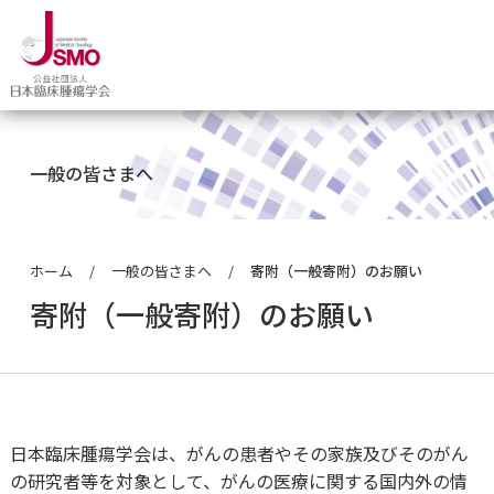
一般の皆さまへ
ホーム
一般の皆さまへ
寄附（一般寄附）のお願い
会員の皆さまへ
理事長挨拶
専門医制度に関す
マイページログイ
委員会について
寄附（一般寄附）のお願い
がん薬物専門医について
学会について
理念
新専門医制度
会員限定情報
委員会からのお知
医学生・研修医のための
専門医名簿
認定制度
沿革
専門医資格認定申
抄録検索
腫瘍内科セミナー
日本臨床腫瘍学会は、がんの患者やその家族及びそのがん
プレスリリース
一般の方向け 医療情報
会員の方へ
組織
専門医資格更新手
オンラインジャー
の研究者等を対象として、がんの医療に関する国内外の情
セミナー等案内