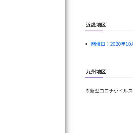
寄附のお願い
専門医関連Q&A
情報公開
近畿地区
学会公式キャラク
マークについて
開催日：2020年1
事務局
Search
九州地区
リンク集
探したいワードを入
※新型コロナウイルス