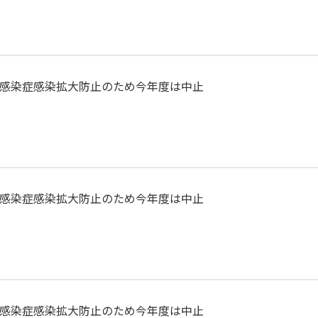
請について
続について
感染症感染拡大防止のため今年度は中止
規・
定）
各種名簿
感染症感染拡大防止のため今年度は中止
イン
験
ついて
感染症感染拡大防止のため今年度は中止