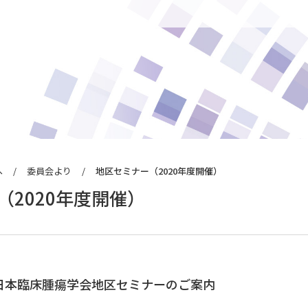
へ
委員会より
地区セミナー（2020年度開催）
るお知らせ
ン
（2020年度開催）
らせ
請について
 日本臨床腫瘍学会地区セミナーのご案内
続について
ナル