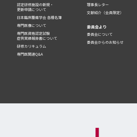
認定研修施設の新規・
理事長レター
更新申請について
文献紹介（会員限定）
日本臨床腫瘍学会 各種名簿
専門医像について
委員会より
専門医資格認定試験
委員会について
症例実績報告書について
委員会からのお知らせ
研修カリキュラム
専門医関連Q&A