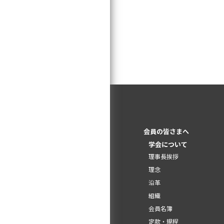
会員の皆さまへ
学会について
理事長挨拶
理念
沿革
組織
会員名簿
定款・規程