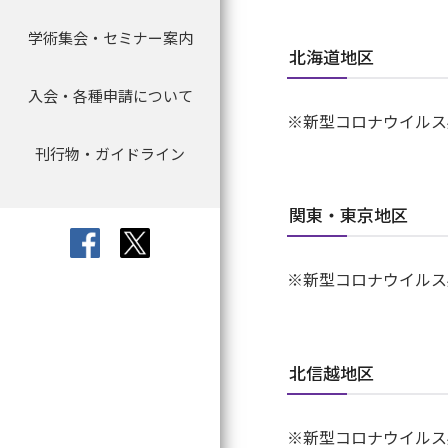
学術集会・セミナー案内
学術集会
取材について
寄附のお願い
委員会より
会員名簿
指導医資格認定申
会員データ
北海道地区
キャリアパス
入会・各種申請について
入会・各種申請について
教育セミナー（e-learning）
寄附について
定款・規程
指導医資格更新手
アワード
※新型コロナウイルス
刊行物・ガイドライン
退会・休会について
セミナー等
刊行物等の転載許諾申請
宣言・見解
認定研修施設の新
理事長レター
更新申請について
関東・東京地区
利益相反
文献紹介（会員限
日本臨床腫瘍学会 
個人情報保護方針
※新型コロナウイルス
専門医像について
刊行物・ガイドラ
専門医資格認定試
北信越地区
症例実績報告書に
会員手続について
研修カリキュラム
※新型コロナウイルス