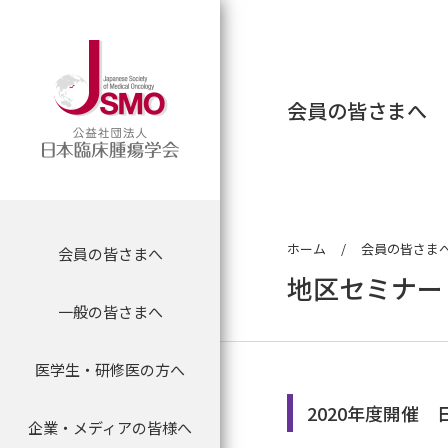
会員の皆さまへ
ホーム
会員の皆さま
会員の皆さまへ
会員の皆さまへ
理事長挨拶
専門医制度に関す
マイページログイ
委員会について
地区セミナー
一般の皆さまへ
がん薬物専門医について
学会について
理念
新専門医制度
会員限定情報
委員会からのお知
医学生・研修医の方へ
医学生・研修医のための
専門医名簿
認定制度
沿革
専門医資格認定申
抄録検索
腫瘍内科セミナー
2020年度開催
企業・メディアの皆様へ
プレスリリース
一般の方向け 医療情報
会員の方へ
組織
専門医資格更新手
オンラインジャー
セミナー等案内